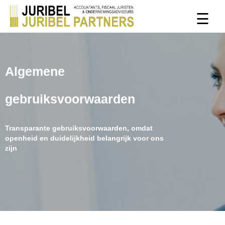
Overslaan
☰
en
naar
de
inhoud
gaan
Algemene
gebruiksvoorwaarden
Transparante gebruiksvoorwaarden, omdat
openheid en duidelijkheid belangrijk voor ons
zijn